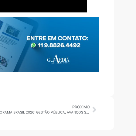
PRÓXIMO
DOWNLOAD DA NOTÍCIA 1° EDIÇÃO: PANORAMA BRASIL 2026: GESTÃO PÚBLICA, AVANÇOS SOCIAIS, DINAMISMO REGIONAL E INTERNACIONAL