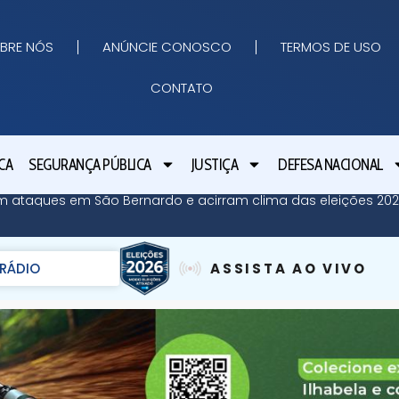
BRE NÓS
ANÚNCIE CONOSCO
TERMOS DE USO
CONTATO
CA
SEGURANÇA PÚBLICA
JUSTIÇA
DEFESA NACIONAL
m ataques em São Bernardo e acirram clima das eleições 20
RÁDIO
ASSISTA AO VIVO