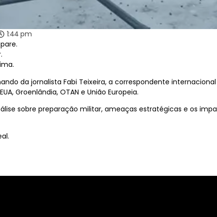
1:44 pm
pare.
.
ima.
ndo da jornalista Fabi Teixeira, a correspondente internacional G
 EUA, Groenlândia, OTAN e União Europeia.
lise sobre preparação militar, ameaças estratégicas e os im
al.