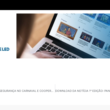
DESTAQUES DA BAHIA: MATRÍCULAS EM EUNÁPOLIS, SEGURANÇA NO CARNAVAL E COOPERAÇÃO INTERNACIONAL