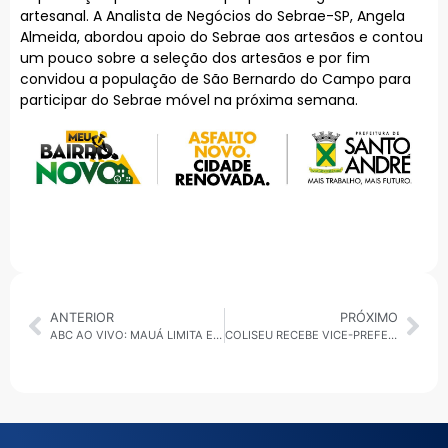
artesanal. A Analista de Negócios do Sebrae-SP, Angela
Almeida, abordou apoio do Sebrae aos artesãos e contou
um pouco sobre a seleção dos artesãos e por fim
convidou a população de São Bernardo do Campo para
participar do Sebrae móvel na próxima semana.
ANTERIOR
PRÓXIMO
ABC AO VIVO: MAUÁ LIMITA ESTACIONAMENTO EM VIAS PÚBLICAS E A GUARDIÃ ACOMPANHA A SITUAÇÃO DOS FUNCIONÁRIOS DA EL DIAGNÓSTICO EM SÃO CAETANO
COLISEU RECEBE VICE-PREFEITO ROGÉRIO TARENTO: BALANÇO DE 2025 E DESAFIOS PARA 2026 EM ITAQUAQUECETUBA