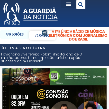
A 1ª E ÚNICA RÁDIO DE
MÚSICA
REGIÕES
ELETRÔNICA COM JORNALISMO
RÁDIO
DO BRASIL
ÚLTIMAS NOTÍCIAS
Favignana vive “efeito Nolan”: ilha italiana de 3
mil moradores teme explosão turística após
sucesso de “A Odisseia”