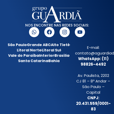
NOS ENCONTRE NAS REDES SOCIAIS:
São Paulo
Grande ABC
Alto Tietê
E-mail:
Litoral Norte
Litoral Sul
contato@aguardiada
Vale do Paraíba
Interior
Brasília
WhatsApp: (11)
Santa Catarina
Bahia
98826-4492
Av. Paulista, 2202
CJ 81 – 8º Andar –
São Paulo –
Capital
CNPJ:
20.431.559/0001-
83