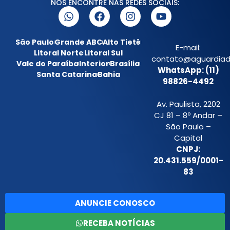
NOS ENCONTRE NAS REDES SOCIAIS:
São Paulo
Grande ABC
Alto Tietê
E-mail:
Litoral Norte
Litoral Sul
contato@aguardiada
Vale do Paraíba
Interior
Brasília
WhatsApp: (11)
Santa Catarina
Bahia
98826-4492
Av. Paulista, 2202
CJ 81 – 8º Andar –
São Paulo –
Capital
CNPJ:
20.431.559/0001-
83
ANUNCIE CONOSCO
RECEBA NOTÍCIAS