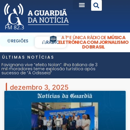
A 1ª E ÚNICA RÁDIO DE
MÚSICA
REGIÕES
ELETRÔNICA COM JORNALISMO
RÁDIO
DO BRASIL
ÚLTIMAS NOTÍCIAS
Favignana vive “efeito Nolan”: ilha italiana de 3
mil moradores teme explosão turística após
sucesso de “A Odisseia”
dezembro 3, 2025