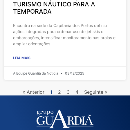
TURISMO NÁUTICO PARA A
TEMPORADA
Encontro na sede da Capitania dos Portos definiu
ações integradas para ordenar uso de jet skis e
embarcações, intensificar monitoramento nas praias e
ampliar orientações
LEIA MAIS
A Equipe Guardiã da Notícia
03/12/2025
« Anterior
1
2
3
4
Seguinte »