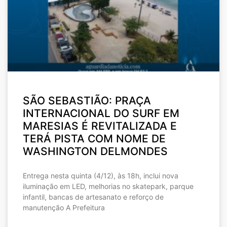
SÃO SEBASTIÃO: PRAÇA
INTERNACIONAL DO SURF EM
MARESIAS É REVITALIZADA E
TERÁ PISTA COM NOME DE
WASHINGTON DELMONDES
Entrega nesta quinta (4/12), às 18h, inclui nova
iluminação em LED, melhorias no skatepark, parque
infantil, bancas de artesanato e reforço de
manutenção A Prefeitura