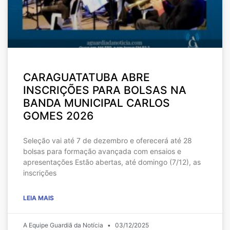
CARAGUATATUBA ABRE
INSCRIÇÕES PARA BOLSAS NA
BANDA MUNICIPAL CARLOS
GOMES 2026
Seleção vai até 7 de dezembro e oferecerá até 28
bolsas para formação avançada com ensaios e
apresentações Estão abertas, até domingo (7/12), as
inscrições
LEIA MAIS
A Equipe Guardiã da Notícia
03/12/2025