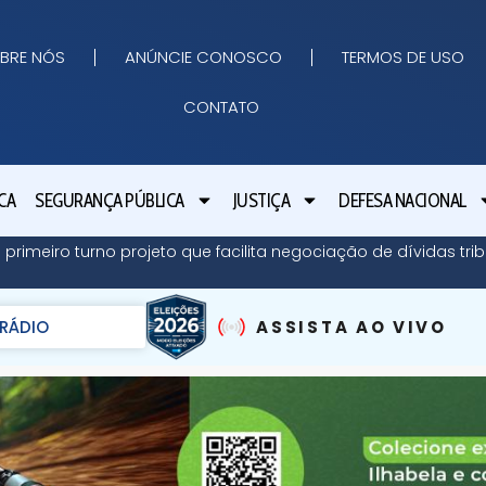
BRE NÓS
ANÚNCIE CONOSCO
TERMOS DE USO
CONTATO
CA
SEGURANÇA PÚBLICA
JUSTIÇA
DEFESA NACIONAL
imeiro turno projeto que facilita negociação de dívidas trib
RÁDIO
ASSISTA AO VIVO