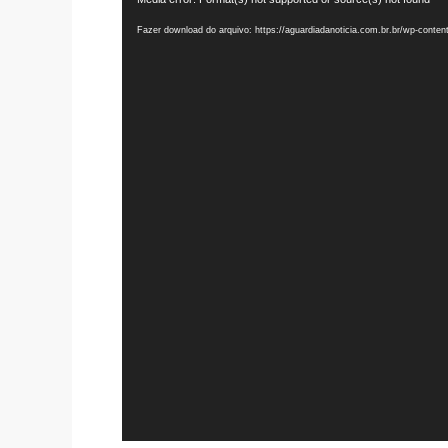
de
Fazer download do arquivo: https://aguardiadanoticia.com.br.br/wp-cont
vídeo