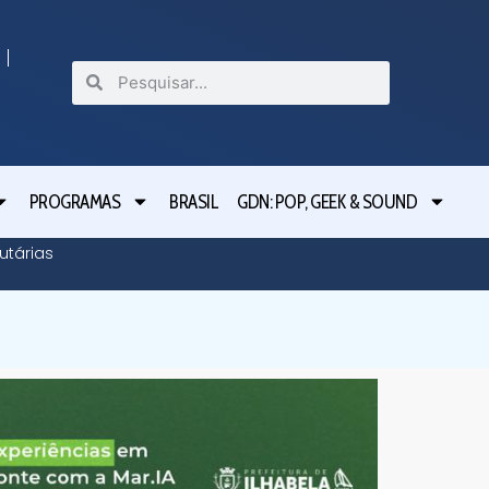
PROGRAMAS
BRASIL
GDN: POP, GEEK & SOUND
utárias
CET mon