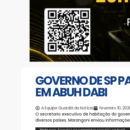
GOVERNO DE SP P
EM ABUH DABI
A Equipe Guardiã da Notícia
fevereiro 10, 202
O secretario executivo de habitação do govern
diversos países. Marangoni enviou informações
Tocador
Media error: Format(s) not supported or source(s) not found