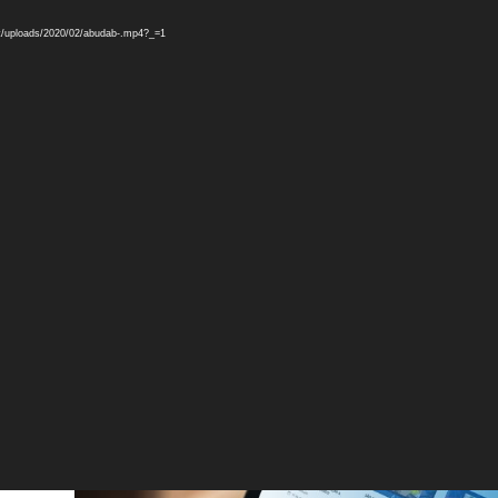
ent/uploads/2020/02/abudab-.mp4?_=1