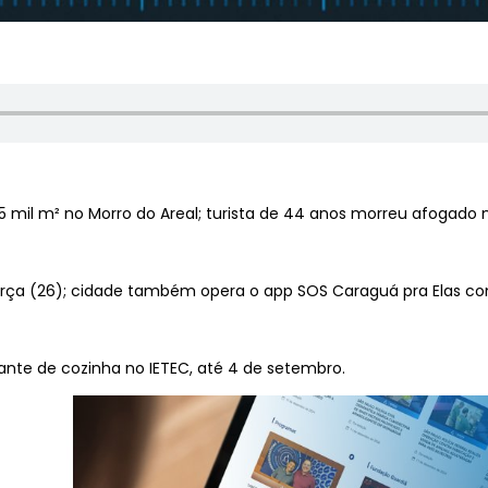
 mil m² no Morro do Areal; turista de 44 anos morreu afogado n
rça (26); cidade também opera o app SOS Caraguá pra Elas con
dante de cozinha no IETEC, até 4 de setembro.