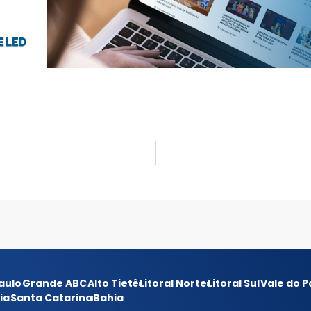
aulo
Grande ABC
Alto Tietê
Litoral Norte
Litoral Sul
Vale do P
ia
Santa Catarina
Bahia