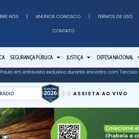
BRE NÓS
ANÚNCIE CONOSCO
TERMOS DE USO
CONTATO
CA
SEGURANÇA PÚBLICA
JUSTIÇA
DEFESA NACIONAL
o Paulo em entrevista exclusiva durante encontro com Tarcísi
RÁDIO
ASSISTA AO VIVO