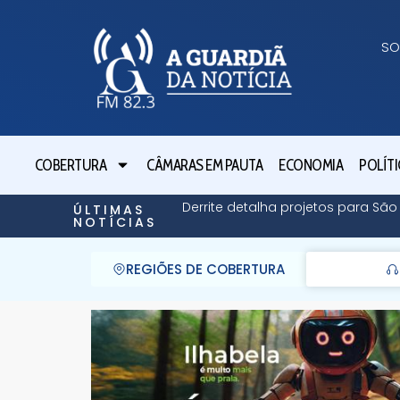
SO
COBERTURA
CÂMARAS EM PAUTA
ECONOMIA
POLÍTI
Derrite detalha projetos para Sã
ÚLTIMAS
NOTÍCIAS
REGIÕES DE COBERTURA