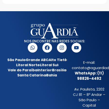
NOS ENCONTRE NAS REDES SOCIAIS:
São Paulo
Grande ABC
Alto Tietê
E-mail:
Litoral Norte
Litoral Sul
contato@aguardiada
Vale do Paraíba
Interior
Brasília
WhatsApp: (11)
Santa Catarina
Bahia
98826-4492
Av. Paulista, 2202
CJ 81 – 8º Andar –
São Paulo –
Capital