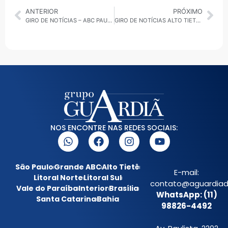
ANTERIOR
PRÓXIMO
GIRO DE NOTÍCIAS – ABC PAULISTA 31/07/2025
GIRO DE NOTÍCIAS ALTO TIETÊ 31/07/2025
NOS ENCONTRE NAS REDES SOCIAIS:
São Paulo
Grande ABC
Alto Tietê
E-mail:
Litoral Norte
Litoral Sul
contato@aguardiada
Vale do Paraíba
Interior
Brasília
WhatsApp: (11)
Santa Catarina
Bahia
98826-4492