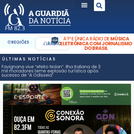
A 1ª E ÚNICA RÁDIO DE
MÚSICA
REGIÕES
ELETRÔNICA COM JORNALISMO
RÁDIO
DO BRASIL
ÚLTIMAS NOTÍCIAS
Favignana vive “efeito Nolan”: ilha italiana de 3
mil moradores teme explosão turística após
sucesso de “A Odisseia”