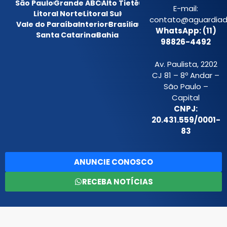
São Paulo
Grande ABC
Alto Tietê
E-mail:
Litoral Norte
Litoral Sul
contato@aguardiada
Vale do Paraíba
Interior
Brasília
WhatsApp: (11)
Santa Catarina
Bahia
98826-4492
Av. Paulista, 2202
CJ 81 – 8º Andar –
São Paulo –
Capital
CNPJ:
20.431.559/0001-
83
ANUNCIE CONOSCO
RECEBA NOTÍCIAS