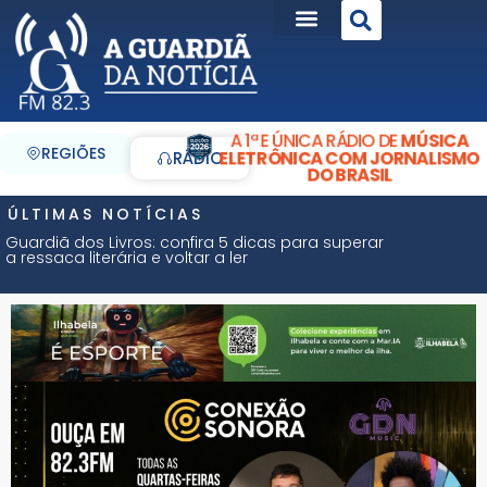
A 1ª E ÚNICA RÁDIO DE
MÚSICA
REGIÕES
ELETRÔNICA COM JORNALISMO
RÁDIO
DO BRASIL
ÚLTIMAS NOTÍCIAS
Guardiã dos Livros: confira 5 dicas para superar
a ressaca literária e voltar a ler