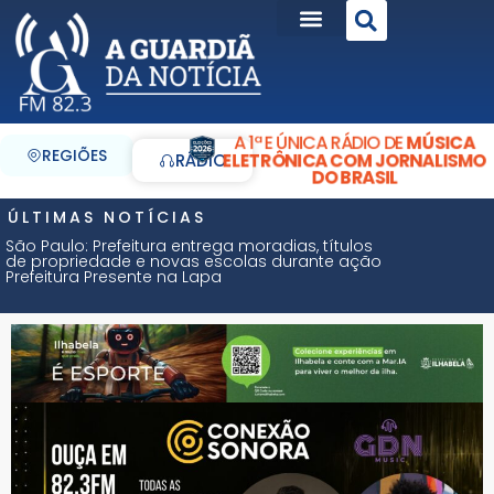
A 1ª E ÚNICA RÁDIO DE
MÚSICA
REGIÕES
ELETRÔNICA COM JORNALISMO
RÁDIO
DO BRASIL
ÚLTIMAS NOTÍCIAS
São Paulo: Prefeitura entrega moradias, títulos
de propriedade e novas escolas durante ação
Prefeitura Presente na Lapa