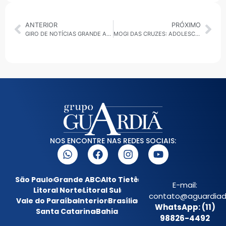
ANTERIOR
PRÓXIMO
GIRO DE NOTÍCIAS GRANDE ABC – 22/08/2025
MOGI DAS CRUZES: ADOLESCENTE DE 16 ANOS ENCONTRADA MORTA EM CASA FOI ENTERRADA NESTA SEXTA-FEIRA (22)
NOS ENCONTRE NAS REDES SOCIAIS:
São Paulo
Grande ABC
Alto Tietê
E-mail:
Litoral Norte
Litoral Sul
contato@aguardiada
Vale do Paraíba
Interior
Brasília
WhatsApp: (11)
Santa Catarina
Bahia
98826-4492