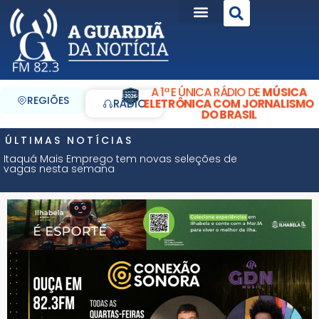
A 1ª E ÚNICA RÁDIO DE
MÚSICA
REGIÕES
ELETRÔNICA COM JORNALISMO
RÁDIO
DO BRASIL
ÚLTIMAS NOTÍCIAS
Itaquá Mais Emprego tem novas seleções de
vagas nesta semana