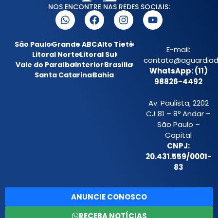
NOS ENCONTRE NAS REDES SOCIAIS:
São Paulo
Grande ABC
Alto Tietê
E-mail:
Litoral Norte
Litoral Sul
contato@aguardiada
Vale do Paraíba
Interior
Brasília
WhatsApp: (11)
Santa Catarina
Bahia
98826-4492
Av. Paulista, 2202
CJ 81 – 8º Andar –
São Paulo –
Capital
CNPJ:
20.431.559/0001-
83
ANUNCIE CONOSCO
RECEBA NOTÍCIAS