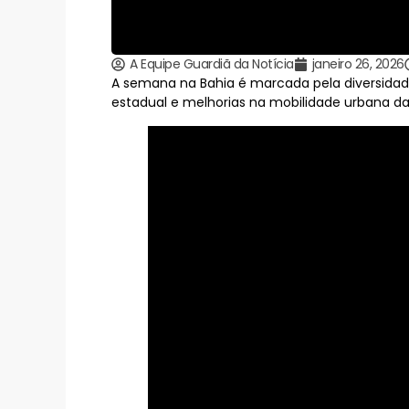
A Equipe Guardiã da Notícia
janeiro 26, 2026
A semana na Bahia é marcada pela diversidade d
estadual e melhorias na mobilidade urbana da 