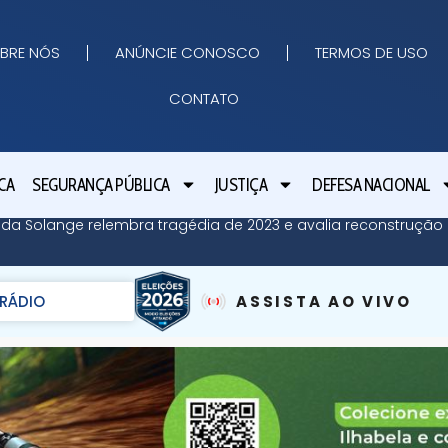
BRE NÓS
ANÚNCIE CONOSCO
TERMOS DE USO
CONTATO
CA
SEGURANÇA PÚBLICA
JUSTIÇA
DEFESA NACIONAL
 da Solange relembra tragédia de 2023 e avalia reconstrução 
RÁDIO
ASSISTA AO VIVO