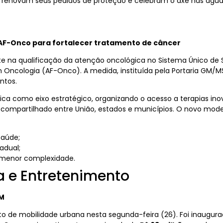
s renovam seus pedidos de proteção e celebram o axé nas água
F-Onco para fortalecer tratamento de câncer
e na qualificação da atenção oncológica no Sistema Único de
cologia (AF-Onco). A medida, instituída pela Portaria GM/MS nº
ntos.
ca como eixo estratégico, organizando o acesso a terapias inov
o compartilhado entre União, estados e municípios. O novo mod
Saúde;
adual;
e menor complexidade.
ra e Entretenimento
CM
 de mobilidade urbana nesta segunda-feira (26). Foi inaugur