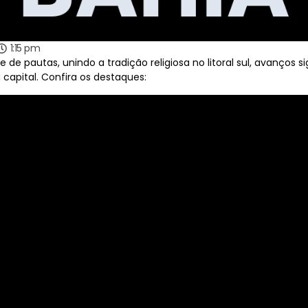
1:15 pm
e pautas, unindo a tradição religiosa no litoral sul, avanços si
capital. Confira os destaques: