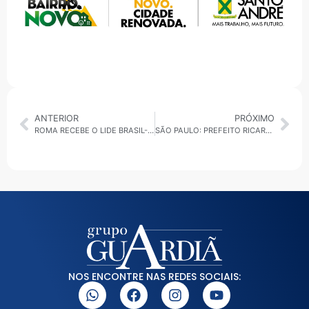
ANTERIOR
PRÓXIMO
ROMA RECEBE O LIDE BRASIL-ITÁLIA FÓRUM PARA DISCUTIR INVESTIMENTOS E COOPERAÇÃO BILATERAL
SÃO PAULO: PREFEITO RICARDO NUNES E GOVERNADOR TARCÍSIO DE FREITAS ENTREGAM NOVAS MORADIAS NA ZONA LESTE — OUÇA AO VIVO NA RÁDIO A GUARDIÃ DA NOTÍCIA
NOS ENCONTRE NAS REDES SOCIAIS: