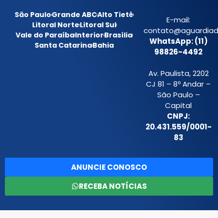
São Paulo
Grande ABC
Alto Tietê
E-mail:
Litoral Norte
Litoral Sul
contato@aguardiada
Vale do Paraíba
Interior
Brasília
WhatsApp: (11)
Santa Catarina
Bahia
98826-4492
Av. Paulista, 2202
CJ 81 – 8º Andar –
São Paulo –
Capital
CNPJ:
20.431.559/0001-
83
ANUNCIE CONOSCO
RECEBA NOTÍCIAS