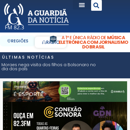
A 1ª E ÚNICA RÁDIO DE
MÚSICA
REGIÕES
ELETRÔNICA COM JORNALISMO
RÁDIO
DO BRASIL
ÚLTIMAS NOTÍCIAS
Moraes nega visita dos filhos a Bolsonaro no
dia dos pais