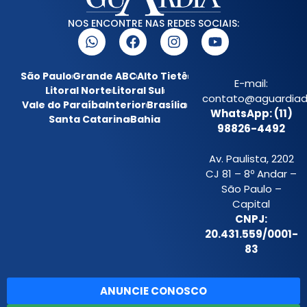
NOS ENCONTRE NAS REDES SOCIAIS:
São Paulo
Grande ABC
Alto Tietê
E-mail:
Litoral Norte
Litoral Sul
contato@aguardiada
Vale do Paraíba
Interior
Brasília
WhatsApp: (11)
Santa Catarina
Bahia
98826-4492
Av. Paulista, 2202
CJ 81 – 8º Andar –
São Paulo –
Capital
CNPJ:
20.431.559/0001-
83
ANUNCIE CONOSCO