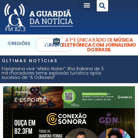
A 1ª E ÚNICA RÁDIO DE
MÚSICA
REGIÕES
ELETRÔNICA COM JORNALISMO
RÁDIO
DO BRASIL
ÚLTIMAS NOTÍCIAS
Favignana vive “efeito Nolan”: ilha italiana de 3
mil moradores teme explosão turística após
sucesso de “A Odisseia”