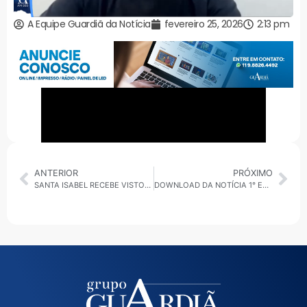
A Equipe Guardiã da Notícia
fevereiro 25, 2026
2:13 pm
ANTERIOR
PRÓXIMO
SANTA ISABEL RECEBE VISTORIA DA DEFESA CIVIL EM ÁREAS ATINGIDAS PELAS CHUVAS
DOWNLOAD DA NOTÍCIA 1° EDIÇÃO 25/02: AÇÕES DE SAÚDE, INFRAESTRUTURA E SUSTENTABILIDADE MOVIMENTAM A AGENDA DE ESTADOS E MUNICÍPIOS