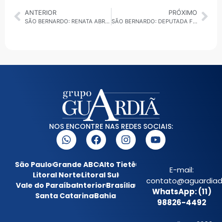
ANTERIOR
PRÓXIMO
SÃO BERNARDO: RENATA ABREU FALA AO VIVO COM A GUARDIÃ DA NOTÍCIA
SÃO BERNARDO: DEPUTADA FEDERAL RENATA ABREU DIZ DIZ QUE MARCELO LIMA É O MELHOR PRA CIDADE
NOS ENCONTRE NAS REDES SOCIAIS:
São Paulo
Grande ABC
Alto Tietê
E-mail:
Litoral Norte
Litoral Sul
contato@aguardiada
Vale do Paraíba
Interior
Brasília
WhatsApp: (11)
Santa Catarina
Bahia
98826-4492