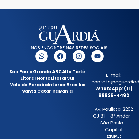
NOS ENCONTRE NAS REDES SOCIAIS:
São Paulo
Grande ABC
Alto Tietê
E-mail:
Litoral Norte
Litoral Sul
contato@aguardiada
Vale do Paraíba
Interior
Brasília
WhatsApp: (11)
Santa Catarina
Bahia
98826-4492
Av. Paulista, 2202
CJ 81 – 8º Andar –
São Paulo –
Capital
CNPJ: