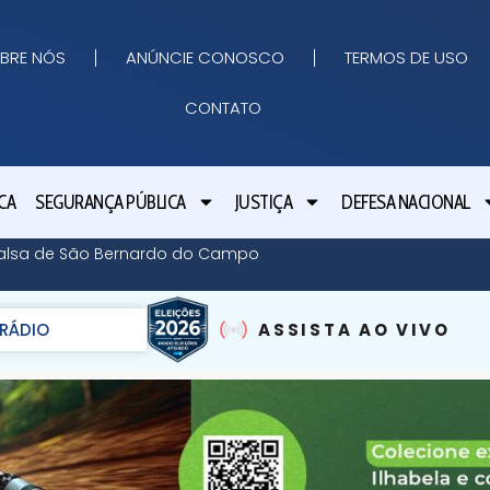
BRE NÓS
ANÚNCIE CONOSCO
TERMOS DE USO
CONTATO
CA
SEGURANÇA PÚBLICA
JUSTIÇA
DEFESA NACIONAL
Balsa de São Bernardo do Campo
RÁDIO
ASSISTA AO VIVO