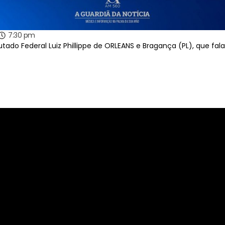
7:30 pm
putado Federal Luiz Phillippe de ORLEANS e Bragança (PL), que fa