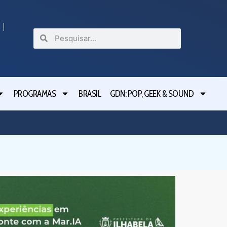
PROGRAMAS
BRASIL
GDN: POP, GEEK & SOUND
Mogi da
valoriza