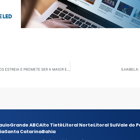
SÃO PAULO: 67º CONGRESSO ESTADUAL DE MUNICÍPIOS ESTREIA E PROMETE SER A MAIOR EDIÇÃO DA HISTÓRIA
ILHABELA
aulo
Grande ABC
Alto Tietê
Litoral Norte
Litoral Sul
Vale do P
ia
Santa Catarina
Bahia