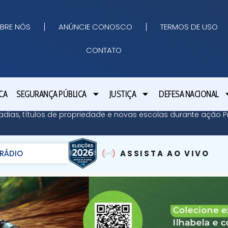
BRE NÓS
ANÚNCIE CONOSCO
TERMOS DE USO
CONTATO
CA
SEGURANÇA PÚBLICA
JUSTIÇA
DEFESA NACIONAL
adias, títulos de propriedade e novas escolas durante ação Pr
RÁDIO
ASSISTA AO VIVO