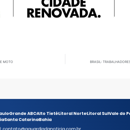
DE MOTO
BRASIL: TRABALHADORE
aulo
Grande ABC
Alto Tietê
Litoral Norte
Litoral Sul
Vale do P
ia
Santa Catarina
Bahia
l:
contato@aguardiadanoticia.com.br