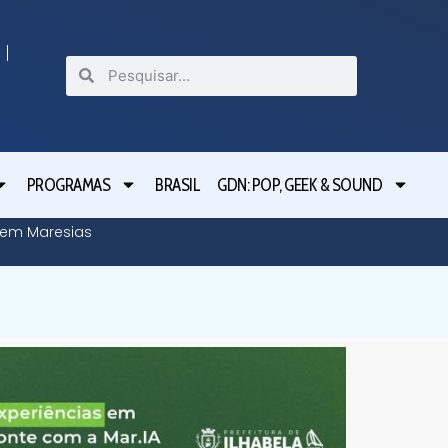
PROGRAMAS
BRASIL
GDN: POP, GEEK & SOUND
o em Maresias
Tarcísio