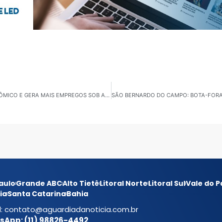
DIADEMA: MUNICÍPIO REGISTRA CRESCIMENTO ECONÔMICO E GERA MAIS EMPREGOS SOB A GESTÃO DO PREFEITO FILIPP
aulo
Grande ABC
Alto Tietê
Litoral Norte
Litoral Sul
Vale do P
ia
Santa Catarina
Bahia
l:
contato@aguardiadanoticia.com.br
App: (11) 98826-4492