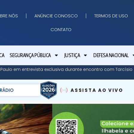
BRE NÓS
ANÚNCIE CONOSCO
TERMOS DE USO
CONTATO
CA
SEGURANÇA PÚBLICA
JUSTIÇA
DEFESA NACIONAL
o Paulo em entrevista exclusiva durante encontro com Tarcísi
RÁDIO
ASSISTA AO VIVO