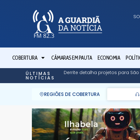
SO
COBERTURA
CÂMARAS EM PAUTA
ECONOMIA
POLÍTI
Derrite detalha projetos para Sã
ÚLTIMAS
NOTÍCIAS
REGIÕES DE COBERTURA