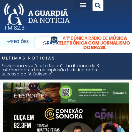
A 1ª E ÚNICA RÁDIO DE
MÚSICA
REGIÕES
ELETRÔNICA COM JORNALISMO
RÁDIO
DO BRASIL
ÚLTIMAS NOTÍCIAS
Favignana vive “efeito Nolan”: ilha italiana de 3
mil moradores teme explosão turística após
sucesso de “A Odisseia”