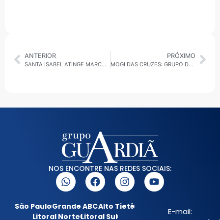
ANTERIOR
PRÓXIMO
SANTA ISABEL ATINGE MARCA HISTÓRICA EM REGULARIZAÇÃO 2.500 FAMÍLIAS GARANTEM DIREITO LEGAL AO PRÓPRIO LAR
MOGI DAS CRUZES: GRUPO DE FISCALIZAÇÃO INTEGRADA AO ALTO TIETÊ EMBARGA 75 LOTES IRREGULARES
NOS ENCONTRE NAS REDES SOCIAIS:
São Paulo
Grande ABC
Alto Tietê
E-mail:
Litoral Norte
Litoral Sul