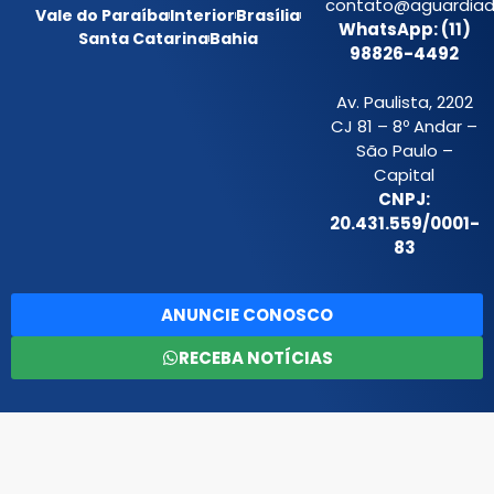
contato@aguardiada
Vale do Paraíba
Interior
Brasília
WhatsApp: (11)
Santa Catarina
Bahia
98826-4492
Av. Paulista, 2202
CJ 81 – 8º Andar –
São Paulo –
Capital
CNPJ:
20.431.559/0001-
83
ANUNCIE CONOSCO
RECEBA NOTÍCIAS