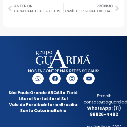
ANTERIOR
PRÓXIMO
CARAGUATATUBA: PROJETOS VOLTADOS À INCLUSÃO DE PESSOAS COM TEA APROVADOS
BRASÍLIA: DR. RENATO ROCHA, O ADVOGADO DO POVO, ESTREIA “JUSTIÇA PARA TODOS” NA RÁDIO A GUARDIÃ DA NOTÍCIA
NOS ENCONTRE NAS REDES SOCIAIS:
São Paulo
Grande ABC
Alto Tietê
E-mail:
Litoral Norte
Litoral Sul
contato@aguardiada
Vale do Paraíba
Interior
Brasília
WhatsApp: (11)
Santa Catarina
Bahia
98826-4492
Av. Paulista, 2202