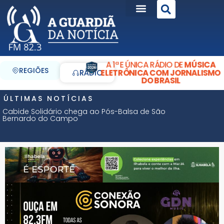
A 1ª E ÚNICA RÁDIO DE
MÚSICA
REGIÕES
ELETRÔNICA COM JORNALISMO
RÁDIO
DO BRASIL
ÚLTIMAS NOTÍCIAS
Cabide Solidário chega ao Pós-Balsa de São
Bernardo do Campo