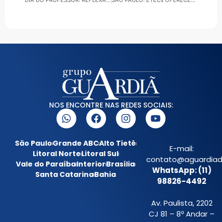
DIA DO PROFESSOR: REFLEXÃO SOBRE DESAFIOS E VALORIZAÇÃO DA EDUCAÇÃO
SÃO PAULO: ETECs OFERECEM 92 MIL VAGAS GRATUITAS — INSCRIÇÕES ABERTAS ATÉ 3 DE NOVEMBRO
NOS ENCONTRE NAS REDES SOCIAIS:
São Paulo
Grande ABC
Alto Tietê
E-mail:
Litoral Norte
Litoral Sul
contato@aguardiada
Vale do Paraíba
Interior
Brasília
WhatsApp: (11)
Santa Catarina
Bahia
98826-4492
Av. Paulista, 2202
CJ 81 – 8º Andar –