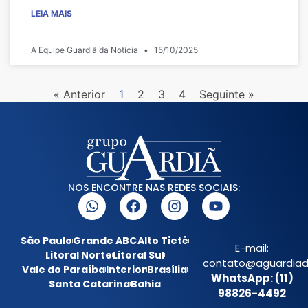
LEIA MAIS
A Equipe Guardiã da Notícia
15/10/2025
« Anterior
1
2
3
4
Seguinte »
NOS ENCONTRE NAS REDES SOCIAIS:
São Paulo
Grande ABC
Alto Tietê
E-mail:
Litoral Norte
Litoral Sul
contato@aguardiada
Vale do Paraíba
Interior
Brasília
WhatsApp: (11)
Santa Catarina
Bahia
98826-4492