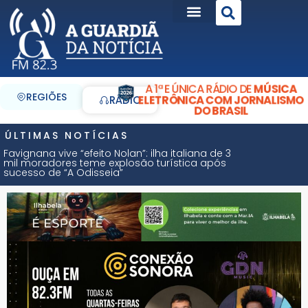
A 1ª E ÚNICA RÁDIO DE
MÚSICA
REGIÕES
ELETRÔNICA COM JORNALISMO
RÁDIO
DO BRASIL
ÚLTIMAS NOTÍCIAS
Favignana vive “efeito Nolan”: ilha italiana de 3
mil moradores teme explosão turística após
sucesso de “A Odisseia”