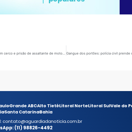
Polícia e tecnologia: imagens de câmera corporal flagram cerco e prisão de assaltante de moto em São Paulo
aulo
Grande ABC
Alto Tietê
Litoral Norte
Litoral Sul
Vale do P
ia
Santa Catarina
Bahia
l:
contato@aguardiadanoticia.com.br
App: (11) 98826-4492