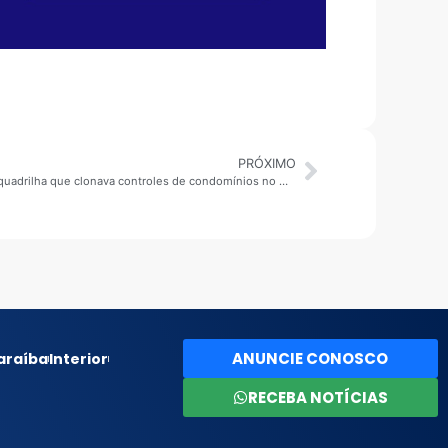
PRÓXIMO
Gangue dos portões: polícia civil prende quadrilha que clonava controles de condomínios no morumbi e real parque
ANUNCIE CONOSCO
araíba
Interior
RECEBA NOTÍCIAS