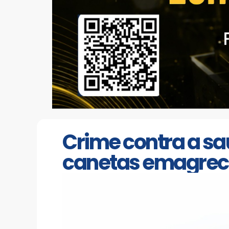
Crime contra a sa
canetas emagrece