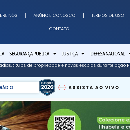
BRE NÓS
ANÚNCIE CONOSCO
TERMOS DE USO
CONTATO
CA
SEGURANÇA PÚBLICA
JUSTIÇA
DEFESA NACIONAL
adias, títulos de propriedade e novas escolas durante ação Pr
RÁDIO
ASSISTA AO VIVO