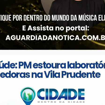
úde: PM estoura laboratór
doras na Vila Prudente