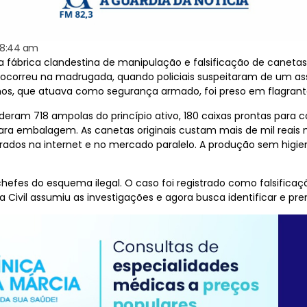
8:44 am
ma fábrica clandestina de manipulação e falsificação de caneta
a ocorreu na madrugada, quando policiais suspeitaram de um a
anos, que atuava como segurança armado, foi preso em flagrant
deram 718 ampolas do princípio ativo, 180 caixas prontas para c
ra embalagem. As canetas originais custam mais de mil reais n
ados na internet e no mercado paralelo. A produção sem higie
efes do esquema ilegal. O caso foi registrado como falsificaç
cia Civil assumiu as investigações e agora busca identificar e pre