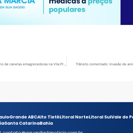
Crime contra a saúde: PM estoura laboratório clandestino de canetas emagrecedoras na Vila Prudente
Trânsito comentado: invasão de anima
aulo
Grande ABC
Alto Tietê
Litoral Norte
Litoral Sul
Vale do P
ia
Santa Catarina
Bahia
l:
contato@aguardiadanoticia.com.br