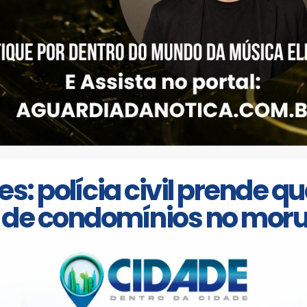
: polícia civil prende q
 de condomínios no moru