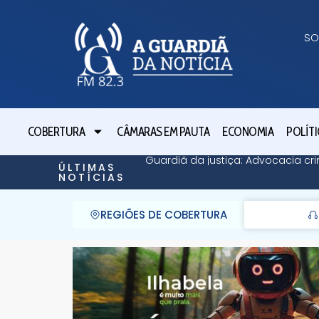
SO
COBERTURA
CÂMARAS EM PAUTA
ECONOMIA
POLÍTI
Guardiã da justiça: Advocacia cri
ÚLTIMAS
NOTÍCIAS
REGIÕES DE COBERTURA