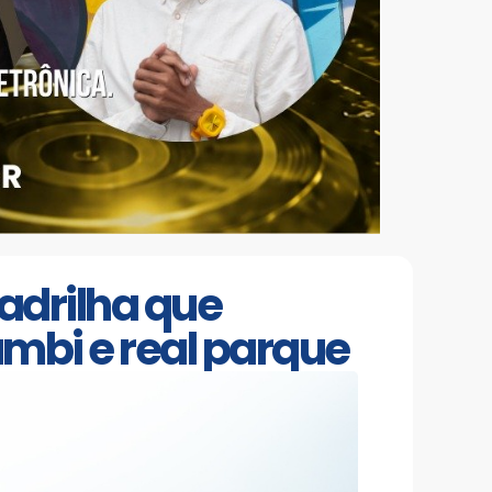
uadrilha que
mbi e real parque