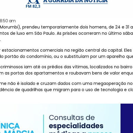
8:50 am
cial (Morumbi), prendeu temporariamente dois homens, de 24 e 31
ntos de luxo em São Paulo. As prisões ocorreram no último sáb
.
r estacionamentos comerciais na região central da capital. Ele
do portão do condomínio, ou o substituíam por um aparelho qu
 criminosos iam até os prédios das vítimas, localizados no bairr
am as portas dos apartamentos e roubavam bens de valor enqu
rime não é isolado e cruzam dados com uma megaoperação no 
ência de quadrilhas que migram para o uso de tecnologia e cl