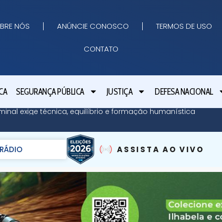
BRE NÓS
ANÚNCIE CONOSCO
TERMOS DE USO
CONTATO
CA
SEGURANÇA PÚBLICA
JUSTIÇA
DEFESA NACIONAL
minal exige técnica, equilíbrio e formação humanística
RÁDIO
ASSISTA AO VIVO