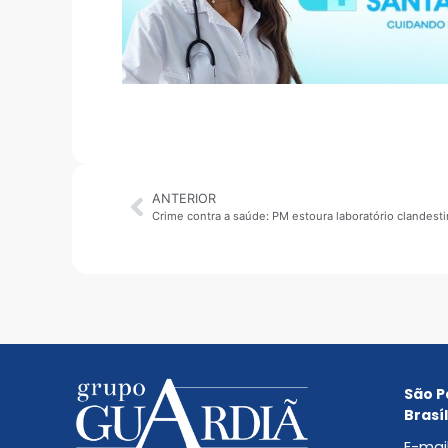
ANTERIOR
São P
Brasíl
E-mai