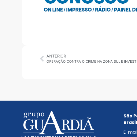
ANTERIOR
São P
Brasíl
E-mai