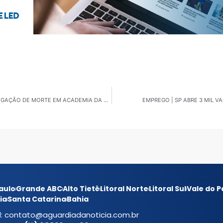
OPERAÇÃO CONTRA O CRIME NA ZONA SUL E INVESTIGAÇÃO DE MORTE EM ACADEMIA DA ZONA LESTE
EMPREGO | SP ABRE 3 MIL 
aulo
Grande ABC
Alto Tietê
Litoral Norte
Litoral Sul
Vale do P
ia
Santa Catarina
Bahia
l:
contato@aguardiadanoticia.com.br