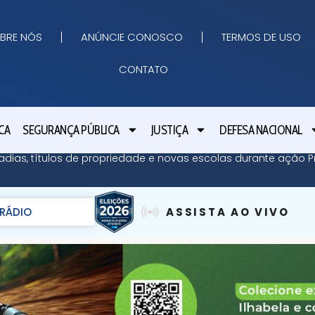
BRE NÓS
ANÚNCIE CONOSCO
TERMOS DE USO
CONTATO
CA
SEGURANÇA PÚBLICA
JUSTIÇA
DEFESA NACIONAL
adias, títulos de propriedade e novas escolas durante ação Pr
RÁDIO
ASSISTA AO VIVO