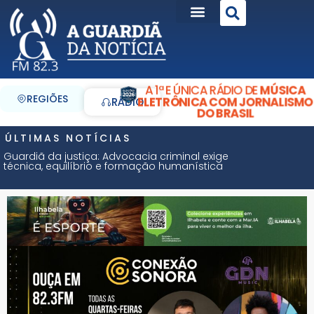
A 1ª E ÚNICA RÁDIO DE
MÚSICA
REGIÕES
ELETRÔNICA COM JORNALISMO
RÁDIO
DO BRASIL
ÚLTIMAS NOTÍCIAS
Guardiã da justiça: Advocacia criminal exige
técnica, equilíbrio e formação humanística