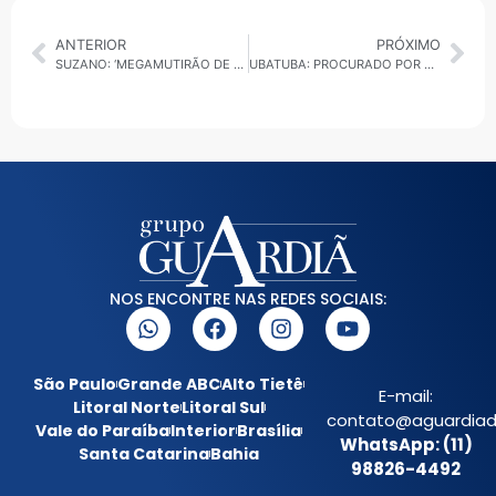
ANTERIOR
PRÓXIMO
SUZANO: ‘MEGAMUTIRÃO DE ZELADORIA’ É REFORÇADO COM CHEGADA DE CAMINHÃO VARREDEIRA
UBATUBA: PROCURADO POR ESTUPRO DE CRIANÇA DE 6 ANOS É PRESO PELA PM
NOS ENCONTRE NAS REDES SOCIAIS:
São Paulo
Grande ABC
Alto Tietê
E-mail:
Litoral Norte
Litoral Sul
contato@aguardiada
Vale do Paraíba
Interior
Brasília
WhatsApp: (11)
Santa Catarina
Bahia
98826-4492