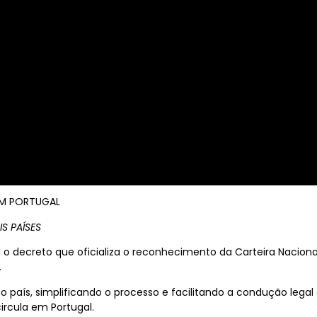
EM PORTUGAL
S PAÍSES
o decreto que oficializa o reconhecimento da Carteira Nacional 
.
no país, simplificando o processo e facilitando a condução legal
ircula em Portugal.