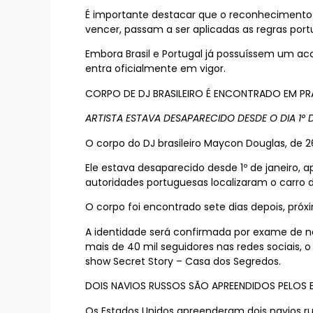
É importante destacar que o reconhecimento s
vencer, passam a ser aplicadas as regras por
Embora Brasil e Portugal já possuíssem um ac
entra oficialmente em vigor.
CORPO DE DJ BRASILEIRO É ENCONTRADO EM PR
ARTISTA ESTAVA DESAPARECIDO DESDE O DIA 1° 
O corpo do DJ brasileiro Maycon Douglas, de 26
Ele estava desaparecido desde 1º de janeiro
autoridades portuguesas localizaram o carro 
O corpo foi encontrado sete dias depois, pr
A identidade será confirmada por exame de 
mais de 40 mil seguidores nas redes sociais, 
show Secret Story – Casa dos Segredos.
DOIS NAVIOS RUSSOS SÃO APREENDIDOS PELOS 
Os Estados Unidos apreenderam dois navios rus