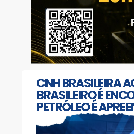
CNH BRASILEIRA A
BRASILEIRO É ENC
PETRÓLEO É APREE