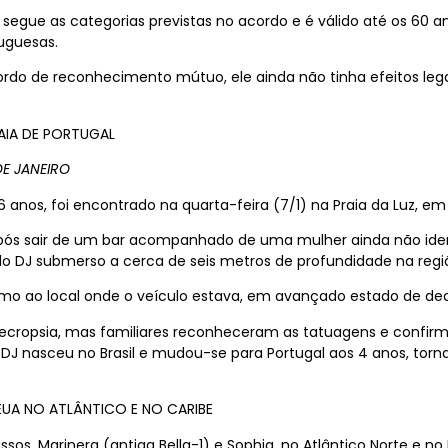
egue as categorias previstas no acordo e é válido até os 60 an
tuguesas.
ordo de reconhecimento mútuo, ele ainda não tinha efeitos lega
AIA DE PORTUGAL
DE JANEIRO
 anos, foi encontrado na quarta-feira (7/1) na Praia da Luz, em 
, após sair de um bar acompanhado de uma mulher ainda não id
do DJ submerso a cerca de seis metros de profundidade na regi
óximo ao local onde o veículo estava, em avançado estado de d
necropsia, mas familiares reconheceram as tatuagens e confi
o DJ nasceu no Brasil e mudou-se para Portugal aos 4 anos, torn
EUA NO ATLÂNTICO E NO CARIBE
sos, Marinera (antiga Bella-1) e Sophia, no Atlântico Norte e 