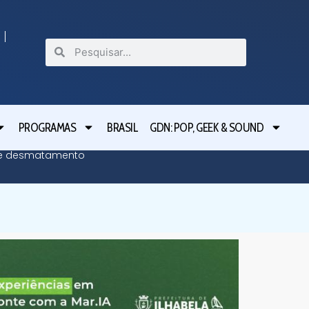
PROGRAMAS
BRASIL
GDN: POP, GEEK & SOUND
bre desmatamento
Moraes n