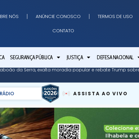
BRE NÓS
ANÚNCIE CONOSCO
TERMOS DE USO
CONTATO
CA
SEGURANÇA PÚBLICA
JUSTIÇA
DEFESA NACIONAL
 Taboão da Serra, exalta moradia popular e rebate Trump so
RÁDIO
ASSISTA AO VIVO