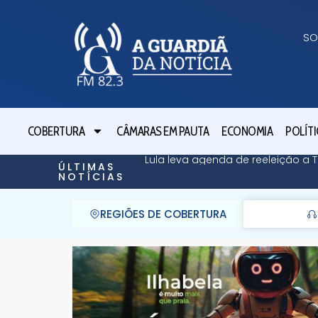
SO
COBERTURA
CÂMARAS EM PAUTA
ECONOMIA
POLÍTI
Lula leva agenda de reeleição a
ÚLTIMAS
NOTÍCIAS
REGIÕES DE COBERTURA