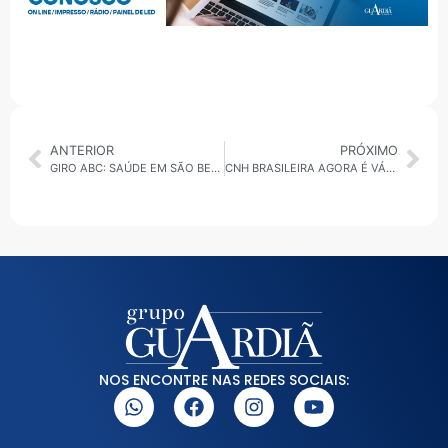
ANTERIOR
PRÓXIMO
GIRO ABC: SAÚDE EM SÃO BERNARDO, CASO POLICIAL EM SÃO CAETANO E “TAXA DO LIXO” EM RIBEIRÃO PIRES
CNH BRASILEIRA AGORA É VÁLIDA EM PORTUGAL, CORPO DE BRASILEIRO É ENCONTRADO EM PRAIA DE PORTUGAL E NAVIO PETRÓLEO É APREENDIDO PELOS EUA
NOS ENCONTRE NAS REDES SOCIAIS: