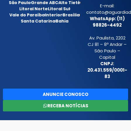
São Paulo
Grande ABC
Alto Tietê
E-mail:
Litoral Norte
Litoral Sul
contato@aguardiada
Vale do Paraíba
Interior
Brasília
WhatsApp: (11)
Santa Catarina
Bahia
98826-4492
Av. Paulista, 2202
CJ 81 – 8º Andar –
São Paulo –
Capital
CNPJ:
20.431.559/0001-
83
ANUNCIE CONOSCO
RECEBA NOTÍCIAS