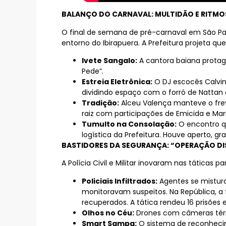
BALANÇO DO CARNAVAL: MULTIDÃO E RITMO
O final de semana de pré-carnaval em São Pau
entorno do Ibirapuera. A Prefeitura projeta q
Ivete Sangalo:
A cantora baiana protag
Pede”.
Estreia Eletrônica:
O DJ escocês Calvin 
dividindo espaço com o forró de Nattan 
Tradição:
Alceu Valença manteve o frev
raiz com participações de Emicida e Mari
Tumulto na Consolação:
O encontro qu
logística da Prefeitura. Houve aperto, gr
BASTIDORES DA SEGURANÇA: “OPERAÇÃO DI
A Polícia Civil e Militar inovaram nas táticas
Policiais Infiltrados:
Agentes se misturar
monitoravam suspeitos. Na República, 
recuperados. A tática rendeu 16 prisões 
Olhos no Céu:
Drones com câmeras térmi
Smart Sampa:
O sistema de reconhecime