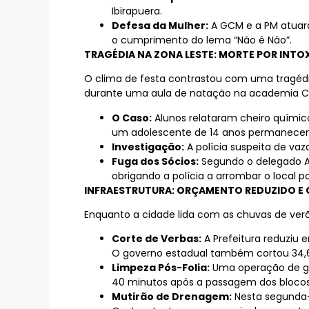
Ibirapuera.
Defesa da Mulher:
A GCM e a PM atuara
o cumprimento do lema “Não é Não”.
TRAGÉDIA NA ZONA LESTE: MORTE POR INT
O clima de festa contrastou com uma tragédia
durante uma aula de natação na academia 
O Caso:
Alunos relataram cheiro químico 
um adolescente de 14 anos permanecem
Investigação:
A polícia suspeita de vaz
Fuga dos Sócios:
Segundo o delegado Al
obrigando a polícia a arrombar o local p
INFRAESTRUTURA: ORÇAMENTO REDUZIDO E 
Enquanto a cidade lida com as chuvas de ver
Corte de Verbas:
A Prefeitura reduziu
O governo estadual também cortou 34,6
Limpeza Pós-Folia:
Uma operação de gu
40 minutos após a passagem dos blocos.
Mutirão de Drenagem:
Nesta segunda-f