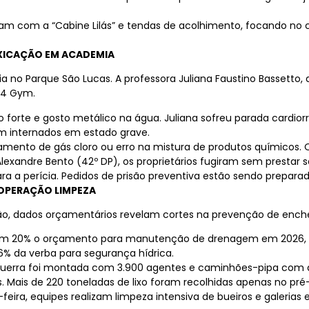
m com a “Cabine Lilás” e tendas de acolhimento, focando no
OXICAÇÃO EM ACADEMIA
 no Parque São Lucas. A professora Juliana Faustino Bassetto, 
C4 Gym.
forte e gosto metálico na água. Juliana sofreu parada cardiorres
 internados em estado grave.
amento de gás cloro ou erro na mistura de produtos químicos. O 
exandre Bento (42º DP), os proprietários fugiram sem prestar 
ara a perícia. Pedidos de prisão preventiva estão sendo preparad
OPERAÇÃO LIMPEZA
ão, dados orçamentários revelam cortes na prevenção de ench
 em 20% o orçamento para manutenção de drenagem em 2026, ca
% da verba para segurança hídrica.
erra foi montada com 3.900 agentes e caminhões-pipa com ág
 Mais de 220 toneladas de lixo foram recolhidas apenas no pré
eira, equipes realizam limpeza intensiva de bueiros e galerias 