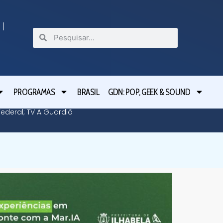
PROGRAMAS
BRASIL
GDN: POP, GEEK & SOUND
deral; TV A Guardiã
Guardiã 