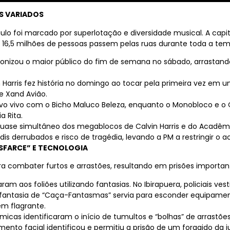
S VARIADOS
lo foi marcado por superlotação e diversidade musical. A capi
ue 16,5 milhões de pessoas passem pelas ruas durante toda a te
onizou o maior público do fim de semana no sábado, arrasta
Harris fez história no domingo ao tocar pela primeira vez em um 
e Xand Avião.
o vivo com o Bicho Maluco Beleza, enquanto o Monobloco e o 
a Rita.
ase simultâneo dos megablocos de Calvin Harris e do Acadêmic
adis derrubados e risco de tragédia, levando a PM a restringir o a
SFARCE” E TECNOLOGIA
 para combater furtos e arrastões, resultando em prisões importa
am aos foliões utilizando fantasias. No Ibirapuera, policiais v
a fantasia de “Caça-Fantasmas” servia para esconder equipam
em flagrante.
cas identificaram o início de tumultos e “bolhas” de arrastõe
nto facial identificou e permitiu a prisão de um foragido da j