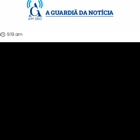
6
9:19 am