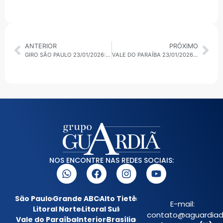
ANTERIOR
PRÓXIMO
GIRO SÃO PAULO 23/01/2026: POLÍTICA, SEGURANÇA, TRANSPORTE E EDUCAÇÃO EM DESTAQUE
VALE DO PARAÍBA 23/01/2026: BLOCO DA PRI É CONFIRMADO NO PRÉ-CARNAVAL DO CARNAVAL DA NOSSA GENTE
NOS ENCONTRE NAS REDES SOCIAIS:
São Paulo
Grande ABC
Alto Tietê
E-mail:
Litoral Norte
Litoral Sul
contato@aguardiada
Vale do Paraíba
Interior
Brasília