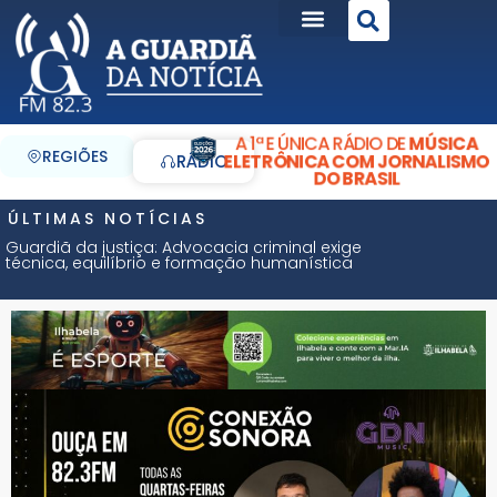
A 1ª E ÚNICA RÁDIO DE
MÚSICA
REGIÕES
ELETRÔNICA COM JORNALISMO
RÁDIO
DO BRASIL
ÚLTIMAS NOTÍCIAS
Guardiã da justiça: Advocacia criminal exige
técnica, equilíbrio e formação humanística