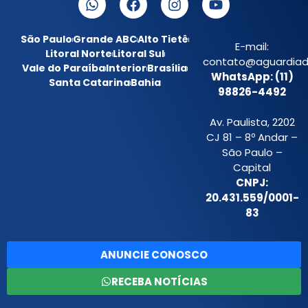
São Paulo
Grande ABC
Alto Tietê
E-mail:
Litoral Norte
Litoral Sul
contato@aguardiada
Vale do Paraíba
Interior
Brasília
WhatsApp: (11)
Santa Catarina
Bahia
98826-4492
Av. Paulista, 2202
CJ 81 – 8º Andar –
São Paulo –
Capital
CNPJ:
20.431.559/0001-
83
ANUNCIE CONOSCO
RECEBA NOTÍCIAS