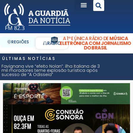
A 1ª E ÚNICA RÁDIO DE
MÚSICA
REGIÕES
ELETRÔNICA COM JORNALISMO
RÁDIO
DO BRASIL
ÚLTIMAS NOTÍCIAS
Favignana vive “efeito Nolan”: ilha italiana de 3
mil moradores teme explosão turística após
sucesso de “A Odisseia”