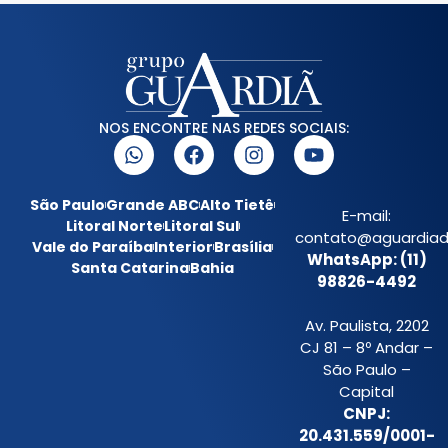
NOS ENCONTRE NAS REDES SOCIAIS:
São Paulo
Grande ABC
Alto Tietê
E-mail:
Litoral Norte
Litoral Sul
contato@aguardiada
Vale do Paraíba
Interior
Brasília
WhatsApp: (11)
Santa Catarina
Bahia
98826-4492
Av. Paulista, 2202
CJ 81 – 8º Andar –
São Paulo –
Capital
CNPJ:
20.431.559/0001-