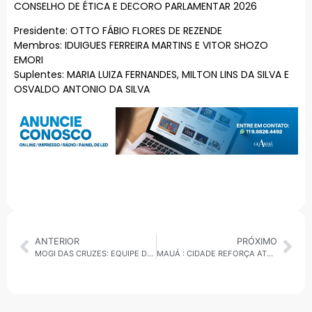
CONSELHO DE ÉTICA E DECORO PARLAMENTAR 2026
Presidente: OTTO FÁBIO FLORES DE REZENDE
Membros: IDUIGUES FERREIRA MARTINS E VITOR SHOZO
EMORI
Suplentes: MARIA LUIZA FERNANDES, MILTON LINS DA SILVA E
OSVALDO ANTONIO DA SILVA
ANTERIOR
PRÓXIMO
MOGI DAS CRUZES: EQUIPE DE BASQUETE ENCARA O CORINTHIANS NESTA QUARTA-FEIRA (18) PELO NBB
MAUÁ : CIDADE REFORÇA ATENÇÃO PRIMÁRIA E RENOVA 100% DA FROTA DO SAMU COM INVESTIMENTOS DO GOVERNO