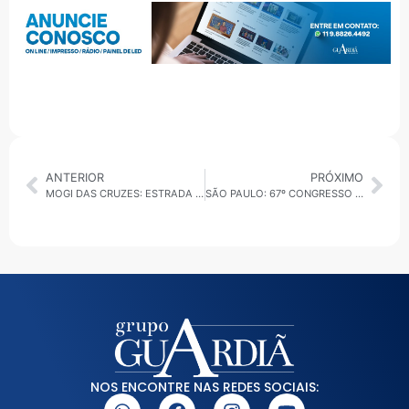
ANTERIOR
PRÓXIMO
MOGI DAS CRUZES: ESTRADA DO PAVAN SERÁ INTERDITADA NESTA QUARTA-FEIRA (27) PARA SERVIÇOS DE TAPA-BURACO
SÃO PAULO: 67º CONGRESSO ESTADUAL DE MUNICÍPIOS ESTREIA E PROMETE SER A MAIOR EDIÇÃO DA HISTÓRIA
NOS ENCONTRE NAS REDES SOCIAIS: