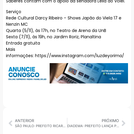
Saberes contam com o apoio da senadora Leila do Vôlei.
Serviço
Rede Cultural Darcy Ribeiro – Shows Japão do Viela 17 e
Nenzin MC
Quarta (5/11), às 17h, no Teatro de Arena da UnB
Sexta (7/11), às 19h, no Jardim Roriz, Planaltina
Entrada gratuita
Mais
informações: https://www.instagram.com/luzdeyorima/
ANTERIOR
PRÓXIMO
SÃO PAULO: PREFEITO RICARDO NUNES E GOVERNADOR TARCÍSIO DE FREITAS ENTREGAM NOVAS MORADIAS NA ZONA LESTE — OUÇA AO VIVO NA RÁDIO A GUARDIÃ DA NOTÍCIA
DIADEMA: PREFEITO LANÇA PROGRAMA PARA ZERAR FILA DE CRECHES — ACOMPANHE AO VIVO NA RÁDIO A GUARDIÃ DA NOTÍCIA