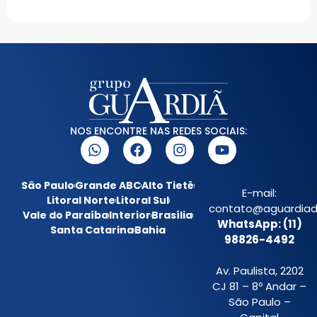
NOS ENCONTRE NAS REDES SOCIAIS:
São Paulo
Grande ABC
Alto Tietê
E-mail:
Litoral Norte
Litoral Sul
contato@aguardiada
Vale do Paraíba
Interior
Brasília
WhatsApp: (11)
Santa Catarina
Bahia
98826-4492
Av. Paulista, 2202
CJ 81 – 8º Andar –
São Paulo –