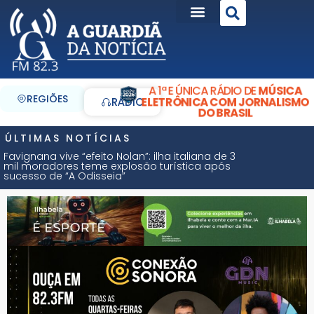
A 1ª E ÚNICA RÁDIO DE
MÚSICA
REGIÕES
ELETRÔNICA COM JORNALISMO
RÁDIO
DO BRASIL
ÚLTIMAS NOTÍCIAS
Favignana vive “efeito Nolan”: ilha italiana de 3
mil moradores teme explosão turística após
sucesso de “A Odisseia”