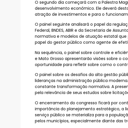
O segundo dia começará com a Palestra Magna 
desenvolvimento econômico. Ele deverá destac
atração de investimentos e para o funcionam
O painel seguinte analisará o papel da regula
Federal, BNDES, ABIR e da Secretaria de Assunt
normativa e modelos de atuação estatal que po
papel do gestor público como agente de efetiv
Na sequência, o painel sobre controle e efici
e Mato Grosso apresentarão visões sobre o co
oportunidade para refletir sobre como o contr
O painel sobre os desafios da alta gestão públ
lideranças na administração pública modern
constante transformação normativa. A presenç
pela relevância de seus estudos sobre licitaç
O encerramento do congresso ficará por conta 
importância do planejamento estratégico, a l
serviço público se materializa para a popula
pelos municípios, especialmente diante das tr