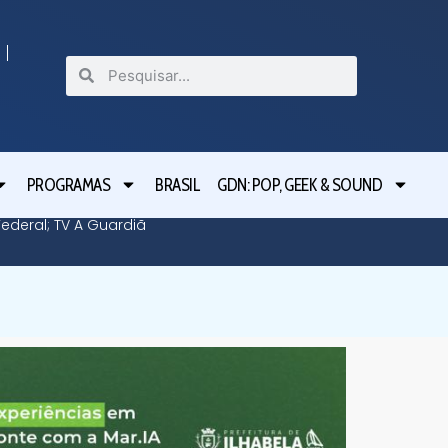
PROGRAMAS
BRASIL
GDN: POP, GEEK & SOUND
deral; TV A Guardiã
Guardiã 