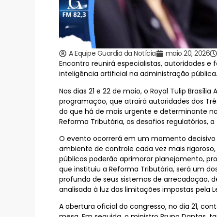
A Equipe Guardiã da Notícia
maio 20, 2026
Encontro reunirá especialistas, autoridades e f
inteligência artificial na administração pública
Nos dias 21 e 22 de maio, o Royal Tulip Brasíl
programação, que atrairá autoridades dos Três
do que há de mais urgente e determinante na
Reforma Tributária, os desafios regulatórios, a 
O evento ocorrerá em um momento decisivo pa
ambiente de controle cada vez mais rigoroso
públicos poderão aprimorar planejamento, pro
que instituiu a Reforma Tributária, será um do
profunda de seus sistemas de arrecadação, de
analisada à luz das limitações impostas pela L
A abertura oficial do congresso, no dia 21, co
mesa. Em seguida, o ministro Bruno Dantas, 