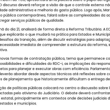
O discurso deverá reforçar a visão de que o controle externo n
dade administrativa e melhoria do gasto público. Logo após, Mar
ão pública contemporânea, falará sobre as complexidades da ad
regar serviços públicos de qualidade.
 do dia 21, analisará de forma direta a Reforma Tributária. A EC
que explicarão o que mudará na prática para Estados e Municíp
safios da transição, além de discutir estratégias para adaptaç
necessidade imediata de compreender a estrutura da reforma, 
tiva.
e novas formas de contratação pública, tema que permanece c
ossibilidades e dificuldades do RDC-i, as implicações da respons
etos para planejar e executar obras com eficiência. Parlamenta
deverão abordar desde aspectos técnicos até reflexões sobre co
des de planejamento que historicamente dificultam a entrega de 
ização de políticas públicas colocará no centro a discussão sobr
das pelo ativismo do Judiciário. O debate deverá confrontar vi
to estatal, principalmente em contextos onde decisões judiciais
estados e municípios.