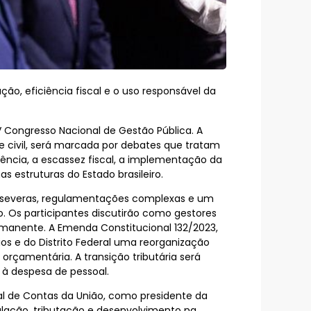
ação, eficiência fiscal e o uso responsável da
IV Congresso Nacional de Gestão Pública. A
e civil, será marcada por debates que tratam
ncia, a escassez fiscal, a implementação da
as estruturas do Estado brasileiro.
is severas, regulamentações complexas e um
 Os participantes discutirão como gestores
rmanente. A Emenda Constitucional 132/2023,
pios e do Distrito Federal uma reorganização
rçamentária. A transição tributária será
o à despesa de pessoal.
unal de Contas da União, como presidente da
ulação, tributação e desenvolvimento na