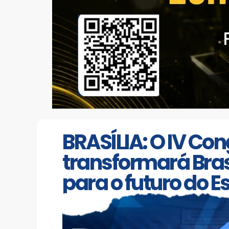
BRASÍLIA: O IV Co
transformará Bras
para o futuro do E