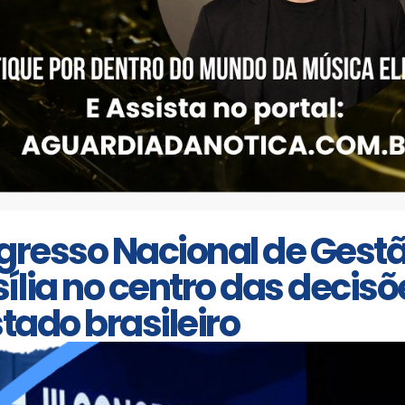
ngresso Nacional de Gestã
ília no centro das decisõ
stado brasileiro