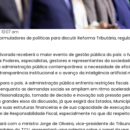
10:07 am
ormuladores de políticas para discutir Reforma Tributária, regul
.
ia Alvorada receberá o maior evento de gestão pública do país: o 
 Poderes, especialistas, gestores e representantes da sociedad
 administração pública contemporânea: a necessidade de eficiê
transparência institucional e o avanço da inteligência artificial n
ra o país. A administração pública enfrenta restrições fisca
, enquanto as demandas sociais se ampliam em ritmo acelerado.
fissionalização, tomada de decisão e inovação sob pressão pe
s grandes eixos da discussão, já que exigirá dos Estados, Municí
 suas estruturas financeiras e de sua capacidade de execução o
ei de Responsabilidade Fiscal, especialmente no que diz respeit
ntará com o ministro Jorge de Oliveira, vice-presidente do Trib
também do TCU, apresentará uma palestra sobre o papel da reg