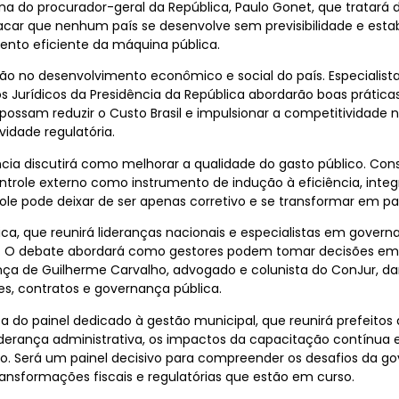
do procurador-geral da República, Paulo Gonet, que tratará d
ar que nenhum país se desenvolve sem previsibilidade e estabil
ento eficiente da máquina pública.
ção no desenvolvimento econômico e social do país. Especialist
os Jurídicos da Presidência da República abordarão boas práticas
ssam reduzir o Custo Brasil e impulsionar a competitividade na
idade regulatória.
ência discutirá como melhorar a qualidade do gasto público. Cons
ntrole externo como instrumento de indução à eficiência, integ
ole pode deixar de ser apenas corretivo e se transformar em pa
ica, que reunirá lideranças nacionais e especialistas em governa
a. O debate abordará como gestores podem tomar decisões em
a de Guilherme Carvalho, advogado e colunista do ConJur, dar
ões, contratos e governança pública.
do painel dedicado à gestão municipal, que reunirá prefeitos de 
iderança administrativa, os impactos da capacitação contínua
ção. Será um painel decisivo para compreender os desafios da g
ansformações fiscais e regulatórias que estão em curso.