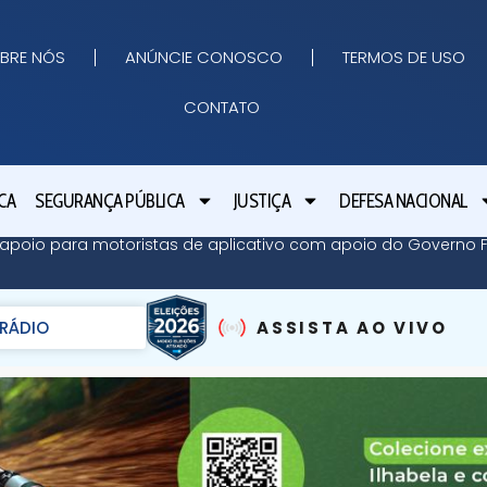
BRE NÓS
ANÚNCIE CONOSCO
TERMOS DE USO
CONTATO
CA
SEGURANÇA PÚBLICA
JUSTIÇA
DEFESA NACIONAL
apoio para motoristas de aplicativo com apoio do Governo Fe
RÁDIO
ASSISTA AO VIVO