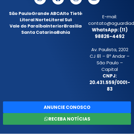
São Paulo
Grande ABC
Alto Tietê
E-mail:
Litoral Norte
Litoral Sul
contato@aguardiada
Vale do Paraíba
Interior
Brasília
WhatsApp: (11)
Santa Catarina
Bahia
98826-4492
Av. Paulista, 2202
CJ 81 – 8º Andar –
São Paulo –
Capital
CNPJ:
20.431.559/0001-
83
ANUNCIE CONOSCO
RECEBA NOTÍCIAS