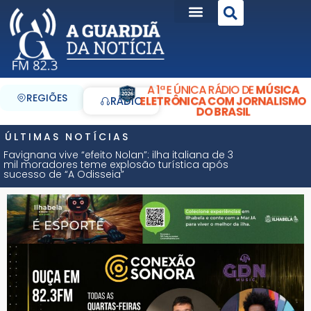
A 1ª E ÚNICA RÁDIO DE
MÚSICA
REGIÕES
ELETRÔNICA COM JORNALISMO
RÁDIO
DO BRASIL
ÚLTIMAS NOTÍCIAS
Favignana vive “efeito Nolan”: ilha italiana de 3
mil moradores teme explosão turística após
sucesso de “A Odisseia”