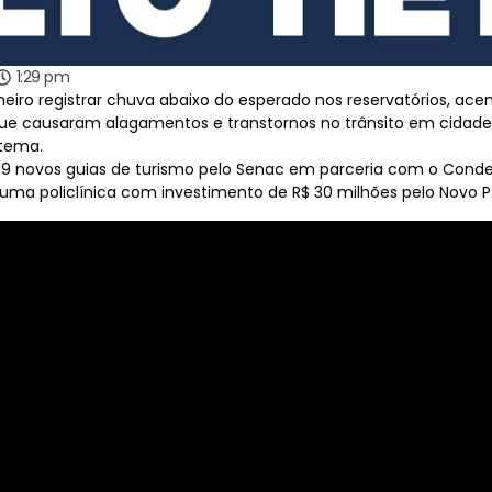
1:29 pm
eiro registrar chuva abaixo do esperado nos reservatórios, acen
causaram alagamentos e transtornos no trânsito em cidades 
stema.
9 novos guias de turismo pelo Senac em parceria com o Condem
 uma policlínica com investimento de R$ 30 milhões pelo Novo 