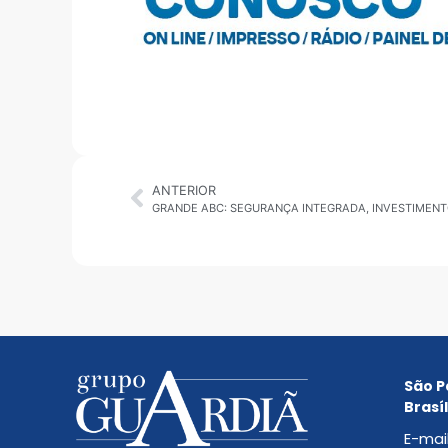
ANTERIOR
São P
Brasíl
E-mai