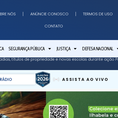
BRE NÓS
ANÚNCIE CONOSCO
TERMOS DE USO
CONTATO
CA
SEGURANÇA PÚBLICA
JUSTIÇA
DEFESA NACIONAL
adias, títulos de propriedade e novas escolas durante ação Pr
RÁDIO
ASSISTA AO VIVO