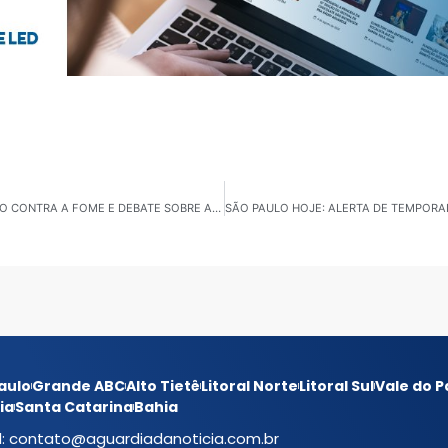
GRANDE ABC: SEGURANÇA INTEGRADA, INVESTIMENTO CONTRA A FOME E DEBATE SOBRE AUTISMO
aulo
Grande ABC
Alto Tietê
Litoral Norte
Litoral Sul
Vale do P
ia
Santa Catarina
Bahia
l:
contato@aguardiadanoticia.com.br