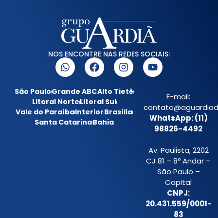
NOS ENCONTRE NAS REDES SOCIAIS:
São Paulo
Grande ABC
Alto Tietê
E-mail:
Litoral Norte
Litoral Sul
contato@aguardiada
Vale do Paraíba
Interior
Brasília
WhatsApp: (11)
Santa Catarina
Bahia
98826-4492
Av. Paulista, 2202
CJ 81 – 8º Andar –
São Paulo –
Capital
CNPJ:
20.431.559/0001-
83