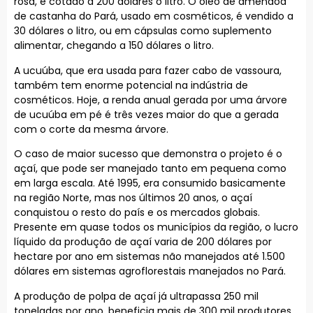
rosa, é cotado a 200 dólares o litro. O óleo de amêndoa
de castanha do Pará, usado em cosméticos, é vendido a
30 dólares o litro, ou em cápsulas como suplemento
alimentar, chegando a 150 dólares o litro.
A ucuúba, que era usada para fazer cabo de vassoura,
também tem enorme potencial na indústria de
cosméticos. Hoje, a renda anual gerada por uma árvore
de ucuúba em pé é três vezes maior do que a gerada
com o corte da mesma árvore.
O caso de maior sucesso que demonstra o projeto é o
açaí, que pode ser manejado tanto em pequena como
em larga escala. Até 1995, era consumido basicamente
na região Norte, mas nos últimos 20 anos, o açaí
conquistou o resto do país e os mercados globais.
Presente em quase todos os municípios da região, o lucro
líquido da produção de açaí varia de 200 dólares por
hectare por ano em sistemas não manejados até 1.500
dólares em sistemas agroflorestais manejados no Pará.
A produção de polpa de açaí já ultrapassa 250 mil
toneladas por ano, beneficia mais de 300 mil produtores