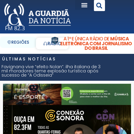
A 1ª E ÚNICA RÁDIO DE
MÚSICA
REGIÕES
ELETRÔNICA COM JORNALISMO
RÁDIO
DO BRASIL
ÚLTIMAS NOTÍCIAS
Favignana vive “efeito Nolan”: ilha italiana de 3
mil moradores teme explosão turística após
sucesso de “A Odisseia”