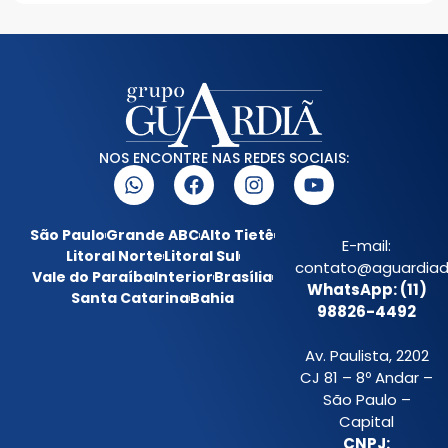
NOS ENCONTRE NAS REDES SOCIAIS:
São Paulo
Grande ABC
Alto Tietê
E-mail:
Litoral Norte
Litoral Sul
contato@aguardiada
Vale do Paraíba
Interior
Brasília
WhatsApp: (11)
Santa Catarina
Bahia
98826-4492
Av. Paulista, 2202
CJ 81 – 8º Andar –
São Paulo –
Capital
CNPJ: