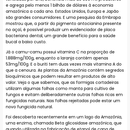
e agrega pelo menos 1 bilhão de dólares à economia
amazônica a cada ano. Estados Unidos, Europa e Japão
são grandes consumidores. E uma pesquisa da Embrapa
mostrou que, a partir do pigmento antocianina presente
no açaí, é possível produzir um evidenciador de placa
bacteriana dental, um grande benefício para a saúde
bucal a baixo custo.
Já o camu-camu possui vitamina C na proporção de
1.888mg/100g, enquanto a laranja contém apenas
53mg/100g. E o buriti tem duas vezes mais vitamina A do
que a cenoura. As plantas da Amazônia contêm segredos
bioquímicos que podem resultar em produtos de alto
valor. Veja o que sabemos, que as formigas cortadeiras
utilizam algumas folhas como manta para cultivo de
fungos e evitam deliberadamente outras folhas ricas em
fungicidas naturais. Nas folhas rejeitadas pode estar um
novo fungicida natural.
Foi descoberta recentemente em um lago da Amazônia,
uma enzima, chamada Beta glicosidase amazônica, que
quando utilizada na fabricação de etanol de cana de