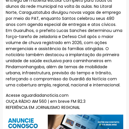
entrega de material escolar completo para todos os
alunos da rede municipal na volta às aulas. No Litoral
Norte, Caraguatatuba divulgou novas vagas de emprego
por meio do PAT, enquanto Santos celebrou seus 480
anos com agenda especial de entregas e atos cívicos.
Em Guarulhos, o prefeito Lucas Sanches determinou uma
força-tarefa de zeladoria e Defesa Civil após o maior
volume de chuva registrado em 2026, com ações
emergenciais e assistência às famílias atingidas. O
noticiário também destacou a implantação da primeira
unidade de saúde exclusiva para caminhoneiros em
Pindamonhangaba, além de temas de mobilidade
urbana, infraestrutura, previsão do tempo e trânsito,
reforçando o compromisso da Guardiã da Notícia com
uma cobertura ampla, regional, nacional e internacional.
Acesse aguardiadanoticia.com
OUÇA RÁDIO AM 560 | em breve FM 82.3
REFERÊNCIA EM JORNALISMO REGIONAL