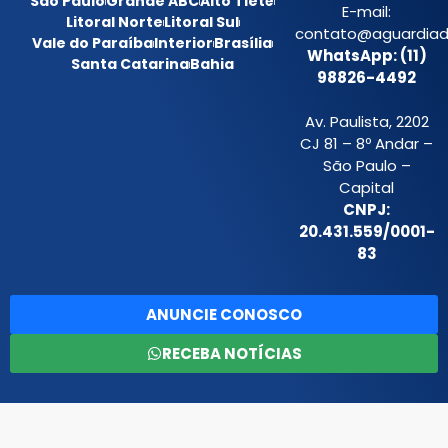
São Paulo
Grande ABC
Alto Tietê
E-mail:
Litoral Norte
Litoral Sul
contato@aguardiada
Vale do Paraíba
Interior
Brasília
WhatsApp: (11)
Santa Catarina
Bahia
98826-4492
Av. Paulista, 2202
CJ 81 – 8º Andar –
São Paulo –
Capital
CNPJ:
20.431.559/0001-
83
ANUNCIE CONOSCO
RECEBA NOTÍCIAS