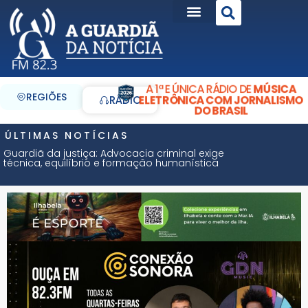
A 1ª E ÚNICA RÁDIO DE
MÚSICA
REGIÕES
ELETRÔNICA COM JORNALISMO
RÁDIO
DO BRASIL
ÚLTIMAS NOTÍCIAS
Guardiã da justiça: Advocacia criminal exige
técnica, equilíbrio e formação humanística