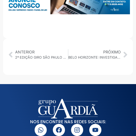
ANTERIOR
PRÓXIMO
2ª EDIÇÃO GIRO SÃO PAULO CAPITAL 04/03/2026: GCM RECEBE 105 NOVAS VIATURAS
BELO HORIZONTE: INVESTIGADO EM ESQUEMA BILIONÁRIO LIGADO AO BANCO MASTER MORRE APÓS SER PRESO PELA PF
NOS ENCONTRE NAS REDES SOCIAIS: