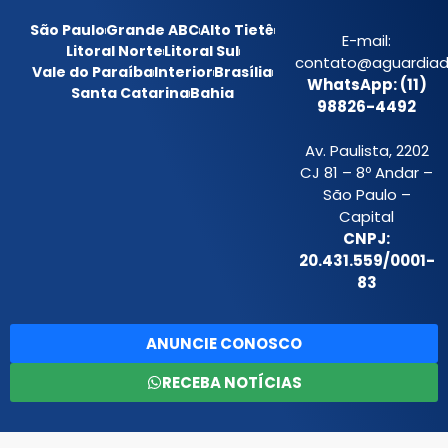
São Paulo
Grande ABC
Alto Tietê
E-mail:
Litoral Norte
Litoral Sul
contato@aguardiada
Vale do Paraíba
Interior
Brasília
WhatsApp: (11)
Santa Catarina
Bahia
98826-4492
Av. Paulista, 2202
CJ 81 – 8º Andar –
São Paulo –
Capital
CNPJ:
20.431.559/0001-
83
ANUNCIE CONOSCO
RECEBA NOTÍCIAS