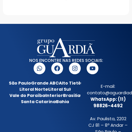
NOS ENCONTRE NAS REDES SOCIAIS:
São Paulo
Grande ABC
Alto Tietê
E-mail:
Litoral Norte
Litoral Sul
contato@aguardiada
Vale do Paraíba
Interior
Brasília
WhatsApp: (11)
Santa Catarina
Bahia
98826-4492
Av. Paulista, 2202
CJ 81 – 8º Andar –
São Paulo –