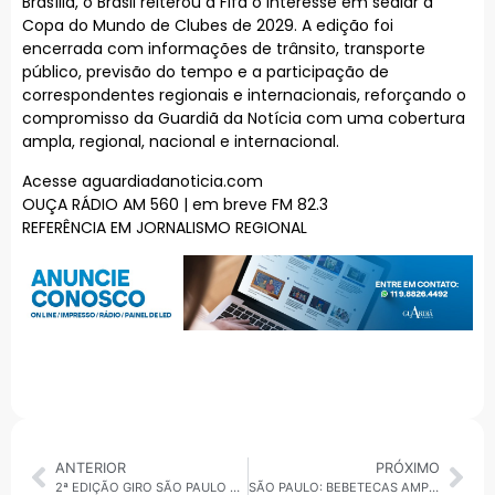
Brasília, o Brasil reiterou à Fifa o interesse em sediar a
Copa do Mundo de Clubes de 2029. A edição foi
encerrada com informações de trânsito, transporte
público, previsão do tempo e a participação de
correspondentes regionais e internacionais, reforçando o
compromisso da Guardiã da Notícia com uma cobertura
ampla, regional, nacional e internacional.
Acesse aguardiadanoticia.com
OUÇA RÁDIO AM 560 | em breve FM 82.3
REFERÊNCIA EM JORNALISMO REGIONAL
ANTERIOR
PRÓXIMO
2ª EDIÇÃO GIRO SÃO PAULO CAPITAL – TERÇA, 27/01/2026: SAÚDE E INVESTIMENTOS PÚBLICOS
SÃO PAULO: BEBETECAS AMPLIAM ATENDIMENTO À PRIMEIRA INFÂNCIA NOS CEUS DA CAPITAL