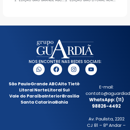
2ª EDIÇÃO GIRO GRANDE ABC – SEGUNDA-FEIRA: MOBILIDADE, EMPREGO E SEGURANÇA
2ª EDIÇÃO GIRO LITORAL NORTE – SEGUNDA-FEIRA: EMPREGO E SERVIÇOS
NOS ENCONTRE NAS REDES SOCIAIS:
São Paulo
Grande ABC
Alto Tietê
E-mail:
Litoral Norte
Litoral Sul
contato@aguardiada
Vale do Paraíba
Interior
Brasília
WhatsApp: (11)
Santa Catarina
Bahia
98826-4492
Av. Paulista, 2202
CJ 81 – 8º Andar –