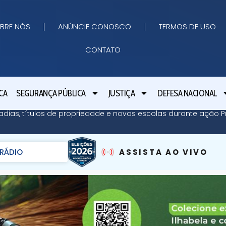
BRE NÓS
ANÚNCIE CONOSCO
TERMOS DE USO
CONTATO
CA
SEGURANÇA PÚBLICA
JUSTIÇA
DEFESA NACIONAL
adias, títulos de propriedade e novas escolas durante ação Pr
RÁDIO
ASSISTA AO VIVO