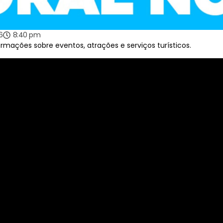
6
8:40 pm
ormações sobre eventos, atrações e serviços turísticos.