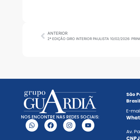
ANTERIOR
2ª EDIÇÃO GIRO INTERIOR PAULISTA 10/02/2026: PR
São P
Brasíl
E-mai
NOS ENCONTRE NAS REDES SOCIAIS:
Whats
Av. Pa
CNPJ: