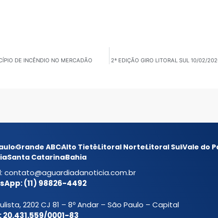
INCÍPIO DE INCÊNDIO NO MERCADÃO
2ª EDIÇÃO GIRO LITORAL SUL 10/02/
aulo
Grande ABC
Alto Tietê
Litoral Norte
Litoral Sul
Vale do P
ia
Santa Catarina
Bahia
l:
contato@aguardiadanoticia.com.br
App: (11) 98826-4492
ulista, 2202 CJ 81 – 8º Andar – São Paulo – Capital
 20.431.559/0001-83