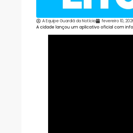
A Equipe Guardiã da Notícia
fevereiro 10, 202
A cidade lançou um aplicativo oficial com inf