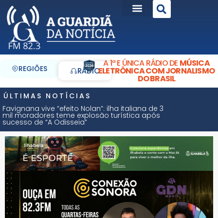
A 1ª E ÚNICA RÁDIO DE
MÚSICA
REGIÕES
ELETRÔNICA COM JORNALISMO
RÁDIO
DO BRASIL
ÚLTIMAS NOTÍCIAS
Favignana vive “efeito Nolan”: ilha italiana de 3
mil moradores teme explosão turística após
sucesso de “A Odisseia”