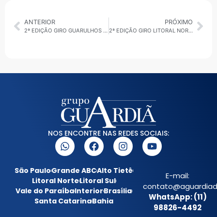
ANTERIOR
PRÓXIMO
2ª EDIÇÃO GIRO GUARULHOS 10/02/2026: AMPLIAÇÃO DA UBS DO JARDIM VILA GALVÃO
2ª EDIÇÃO GIRO LITORAL NORTE 10/02/2026: NOVO APLICATIVO IMPULSIONA TURISMO EM CARAGUATATUBA
NOS ENCONTRE NAS REDES SOCIAIS:
São Paulo
Grande ABC
Alto Tietê
E-mail:
Litoral Norte
Litoral Sul
contato@aguardiada
Vale do Paraíba
Interior
Brasília
WhatsApp: (11)
Santa Catarina
Bahia
98826-4492