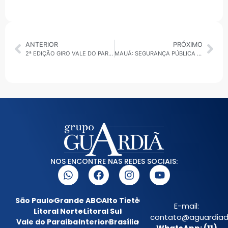
ANTERIOR
PRÓXIMO
2ª EDIÇÃO GIRO VALE DO PARAÍBA 23/01/2026: TURISMO E INVESTIMENTOS
MAUÁ: SEGURANÇA PÚBLICA MELHORA NA CIDADE EM 2025 COM TECNOLOGIA DIGITAL E AUMENTO DE EFETIVO DA GCM
NOS ENCONTRE NAS REDES SOCIAIS:
São Paulo
Grande ABC
Alto Tietê
E-mail:
Litoral Norte
Litoral Sul
contato@aguardiada
Vale do Paraíba
Interior
Brasília