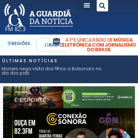
A 1ª E ÚNICA RÁDIO DE
MÚSICA
REGIÕES
ELETRÔNICA COM JORNALISMO
RÁDIO
DO BRASIL
ÚLTIMAS NOTÍCIAS
Moraes nega visita dos filhos a Bolsonaro no
dia dos pais