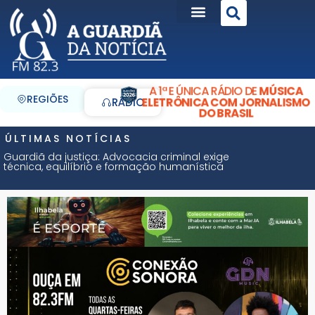
A 1ª E ÚNICA RÁDIO DE
MÚSICA
REGIÕES
ELETRÔNICA COM JORNALISMO
RÁDIO
DO BRASIL
ÚLTIMAS NOTÍCIAS
Guardiã da justiça: Advocacia criminal exige
técnica, equilíbrio e formação humanística