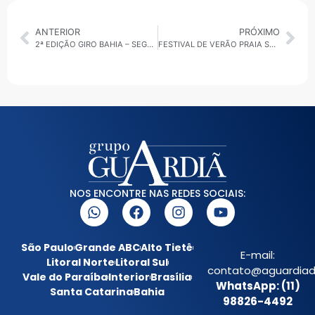
ANTERIOR
PRÓXIMO
2ª EDIÇÃO GIRO BAHIA – SEGUNDA-FEIRA: MOBILIDADE URBANA
FESTIVAL DE VERÃO PRAIA SÃO PAULO 2026 LEVA ESPORTE, LAZER E CLIMA PRAIANO À CAPITAL
NOS ENCONTRE NAS REDES SOCIAIS:
São Paulo
Grande ABC
Alto Tietê
E-mail:
Litoral Norte
Litoral Sul
contato@aguardiada
Vale do Paraíba
Interior
Brasília
WhatsApp: (11)
Santa Catarina
Bahia
98826-4492