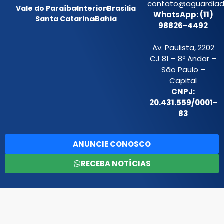
contato@aguardiada
Vale do Paraíba
Interior
Brasília
WhatsApp: (11)
Santa Catarina
Bahia
98826-4492
Av. Paulista, 2202
CJ 81 – 8º Andar –
São Paulo –
Capital
CNPJ:
20.431.559/0001-
83
ANUNCIE CONOSCO
RECEBA NOTÍCIAS