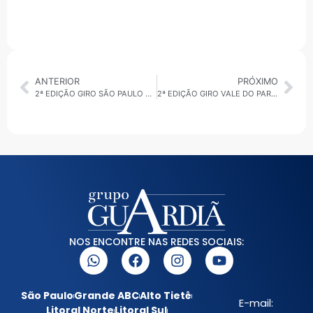
ANTERIOR
PRÓXIMO
2ª EDIÇÃO GIRO SÃO PAULO 26/02/2026: DEMISSÕES E NOVA SEDE ADMINISTRATIVA DO GOVERNO ESTADUAL
2ª EDIÇÃO GIRO VALE DO PARAÍBA 26/02/2026: TURISMO RURAL
NOS ENCONTRE NAS REDES SOCIAIS:
São Paulo
Grande ABC
Alto Tietê
E-mail:
Litoral Norte
Litoral Sul