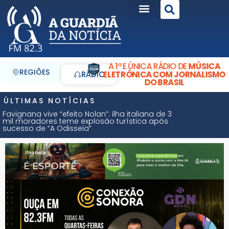
A 1ª E ÚNICA RÁDIO DE
MÚSICA
REGIÕES
ELETRÔNICA COM JORNALISMO
RÁDIO
DO BRASIL
ÚLTIMAS NOTÍCIAS
Favignana vive “efeito Nolan”: ilha italiana de 3
mil moradores teme explosão turística após
sucesso de “A Odisseia”