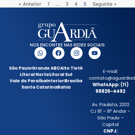
« Anterior
1
…
3
4
5
Seguinte »
NOS ENCONTRE NAS REDES SOCIAIS:
São Paulo
Grande ABC
Alto Tietê
E-mail:
Litoral Norte
Litoral Sul
contato@aguardiada
Vale do Paraíba
Interior
Brasília
WhatsApp: (11)
Santa Catarina
Bahia
98826-4492
Av. Paulista, 2202
CJ 81 – 8º Andar –
São Paulo –
Capital
CNPJ: